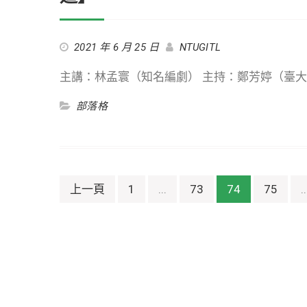
2021 年 6 月 25 日
NTUGITL
主講：林孟寰（知名編劇） 主持：鄭芳婷（臺大臺
部落格
文
上一頁
1
...
73
74
75
..
章
導
覽