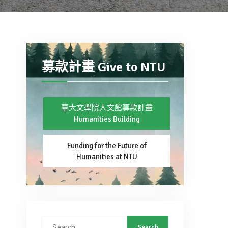
募款計畫 Give to NTU
臺大文學院人文館募款計畫
Humanities Building
Funding for the Future of
Humanities at NTU
Search