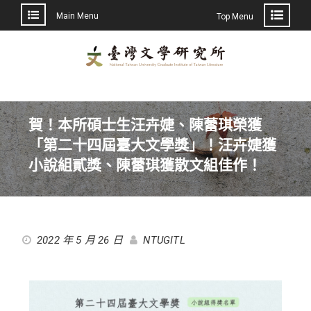
Main Menu
Top Menu
賀！本所碩士生汪卉婕、陳蕾琪榮獲
「第二十四屆臺大文學獎」！汪卉婕獲
小說組貳獎、陳蕾琪獲散文組佳作！
2022 年 5 月 26 日
NTUGITL