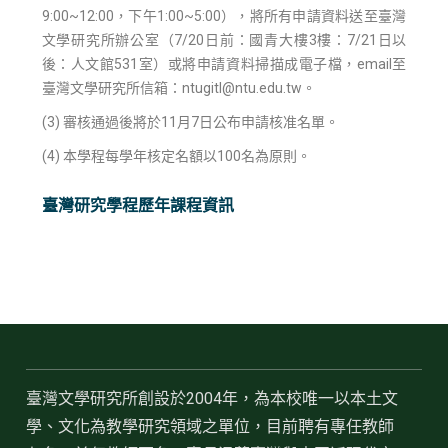
9:00~12:00，下午1:00~5:00），將所有申請資料送至臺灣
文學研究所辦公室（7/20日前：國青大樓3樓：7/21日以
後：人文館531室）或將申請資料掃描成電子檔，email至
臺灣文學研究所信箱：ntugitl@ntu.edu.tw。
(3) 審核通過後將於11月7日公布申請核准名單。
(4) 本學程每學年核定名額以100名為原則。
臺灣研究學程歷年課程資訊
臺灣文學研究所創設於2004年，為本校唯一以本土文
學、文化為教學研究領域之單位，目前聘有專任教師