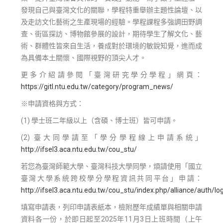
發現自己與臺灣文化的關聯，學程特重舉辦主題性論壇、以
及走訪文化藝術之生產現場的經驗。學程課程多強調田野調
查、街區探訪、博物館參展的設計，期待學生了解文化、藝
術、群體性皆來自生活，養成對於環境的敏銳知覺，進而成
為具備本土關懷、國際視野的頂尖人才。
更多介紹請參閱「臺灣研究學分學程」網頁：
https://gitl.ntu.edu.tw/category/program_news/
※申請資格與方式：
(1) 學士班二年級以上（含碩、博士班）皆可申請。
(2) 臺大同學請至「學分學程線上申請系統」
http://ifsel3.aca.ntu.edu.tw/cou_stu/
若您為臺灣師範大學、臺灣科技大學同學，煩請使用「國立
臺灣大學系統跨校學分學程資訊共同平台」申請：
http://ifsel3.aca.ntu.edu.tw/cou_stu/index.php/alliance/auth/lo
填寫申請表，列印申請表紙本，檢附歷年成績單與相關申請
資料各一份，於即日起至2025年11月3日上班時間（上午