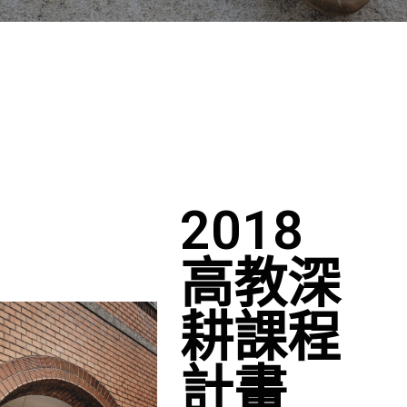
2018
高教深
耕課程
計畫