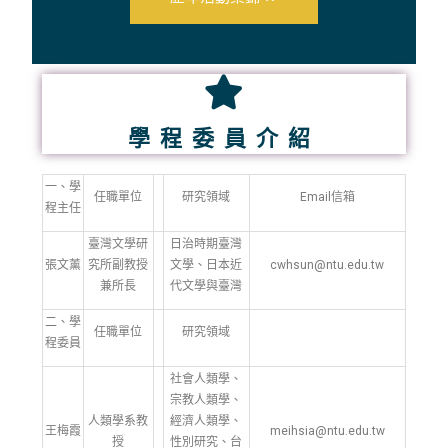
學程委員介紹
一、學
任職單位
研究領域
Email信箱
程主任
臺灣文學研
日治時期臺灣
張文薰
究所副教授
文學、日本近
cwhsun@ntu.edu.tw
兼所長
代文學與臺灣
二、學
任職單位
研究領域
程委員
社會人類學、
宗教人類學、
人類學系教
經濟人類學、
王梅霞
meihsia@ntu.edu.tw
授
性別研究、台