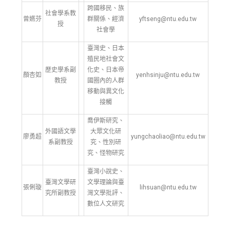
跨國移民、族
社會學系教
曾嬿芬
群關係、經濟
yftseng@ntu.edu.tw
授
社會學
臺灣史、日本
殖民地社會文
歷史學系副
化史、日本帝
顏杏如
yenhsinju@ntu.edu.tw
教授
國圈內的人群
移動與異文化
接觸
喬伊斯研究、
外國語文學
大眾文化研
廖勇超
yungchaoliao@ntu.edu.tw
系副教授
究、性別研
究、怪物研究
臺灣小說史、
臺灣文學研
文學理論與臺
張俐璇
lihsuan@ntu.edu.tw
究所副教授
灣文學批評、
數位人文研究