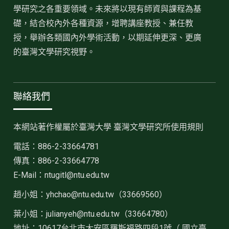
學研究之各重要領域。未來將以現有師資與課程為基
礎，結合校內外各種資源，增聘講座教授、兼任教
授，舉辦各類國內外學術活動，以期延伸更深、更廣
的臺灣文學研究視野。
聯絡我們
本網站著作權屬於臺灣大學 臺灣文學研究所使用規則
電話：886-2-33664781
傳真：886-2-33664778
E-Mail：ntugitl@ntu.edu.tw
趙小姐：
yhchao@ntu.edu.tw（33669560）
葉小姐：julianyeh@ntu.edu.tw（33664780）
地址：10617台北市大安區羅斯福路四段1號（ 國立臺