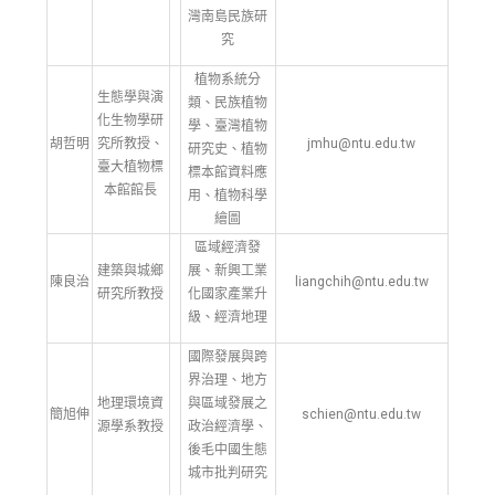
灣南島民族研
究
植物系統分
生態學與演
類、民族植物
化生物學研
學、臺灣植物
胡哲明
究所教授、
jmhu@ntu.edu.tw
研究史、植物
臺大植物標
標本館資料應
本館館長
用、植物科學
繪圖
區域經濟發
建築與城鄉
展、新興工業
陳良治
liangchih@ntu.edu.tw
研究所教授
化國家產業升
級、經濟地理
國際發展與跨
界治理、地方
地理環境資
與區域發展之
簡旭伸
schien@ntu.edu.tw
源學系教授
政治經濟學、
後毛中國生態
城市批判研究