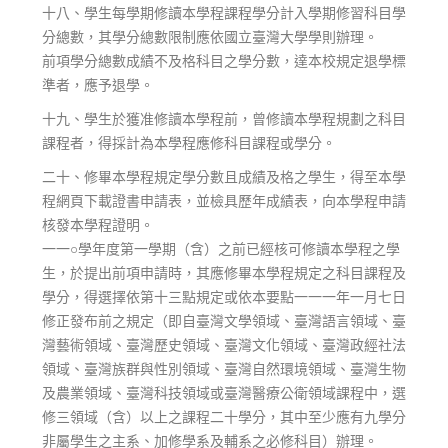
十八、學生每學期修讀本學程課程學分計入學期修習科目學
分總數，其學分總數限制應依國立臺灣大學學則辦理。
前項學分總數成績不及格科目之學分數，達本校規定退學標
準者，應予退學。
十九、學生於獲准修讀本學程前，曾修讀本學程規劃之科目
課程者，得採計為本學程應修科目課程或學分。
二十、修畢本學程規定學分數且成績及格之學生，得至本學
程網頁下載證書申請表，並檢具歷年成績表，向本學程申請
核發本學程證明。
一一○學年度第一學期（含）之前已經核可修讀本學程之學
生，於提出前項申請時，其應修畢本學程規定之科目課程及
學分，得選擇依第十三點規定或依本要點一一一年一月七日
修正發布前之規定（即自臺灣文學領域、臺灣語言領域、臺
灣藝術領域、臺灣歷史領域、臺灣文化領域、臺灣政經社法
領域、臺灣族群與性別領域、臺灣自然環境領域、臺灣生物
及農業領域、臺灣科技領域或臺灣醫療公衛領域課程中，選
修三領域（含）以上之課程二十學分，其中至少應有九學分
非屬學生之主系、加修學系及輔系之必修科目）辦理。