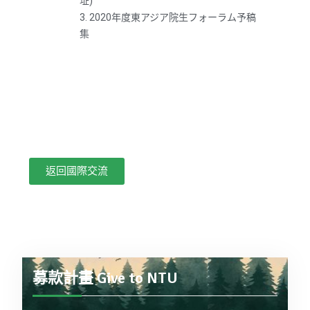
址)
3. 2020年度東アジア院生フォーラム予稿
集
返回國際交流
募款計畫 Give to NTU