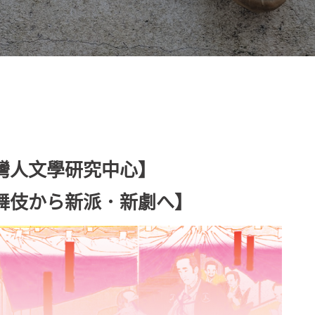
灣人文學研究中心】
舞伎から新派．新劇へ】