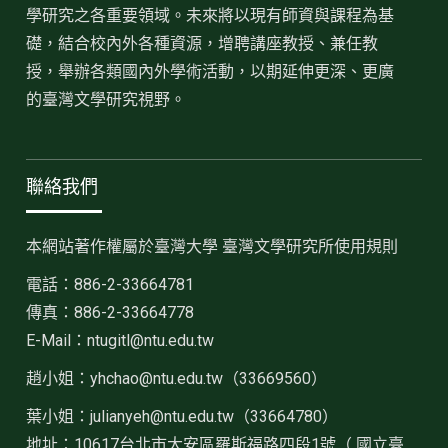
學研究之各重要領域。未來將以現有師資與課程為基
礎，結合校內外各種資源，增聘講座教授、兼任教
授，舉辦各類國內外學術活動，以期延伸更深、更廣
的臺灣文學研究視野。
聯絡我們
本網站著作權屬於臺灣大學 臺灣文學研究所使用規則
電話：886-2-33664781
傳真：886-2-33664778
E-Mail：ntugitl@ntu.edu.tw
趙小姐：
yhchao@ntu.edu.tw（33669560）
葉小姐：julianyeh@ntu.edu.tw（33664780）
地址：10617台北市大安區羅斯福路四段1號（ 國立臺