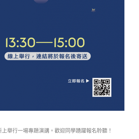
所上舉行一場專題演講。歡迎同學踴躍報名聆聽！