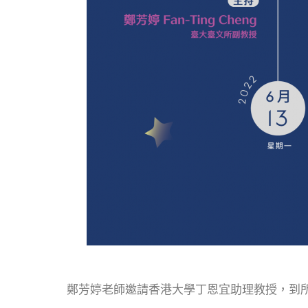
鄭芳婷老師邀請香港大學丁恩宜助理教授，到