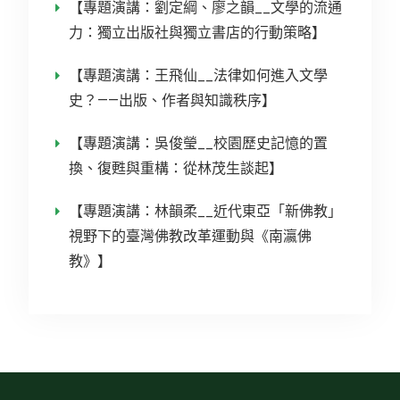
【專題演講：劉定綱、廖之韻__文學的流通
力：獨立出版社與獨立書店的行動策略】
【專題演講：王飛仙__法律如何進入文學
史？——出版、作者與知識秩序】
【專題演講：吳俊瑩__校園歷史記憶的置
換、復甦與重構：從林茂生談起】
【專題演講：林韻柔__近代東亞「新佛教」
視野下的臺灣佛教改革運動與《南瀛佛
教》】