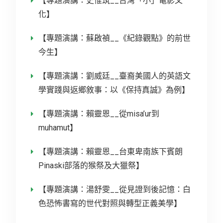
【專題演講：史惟筑__台灣「小」電影文
化】
【專題演講：蘇啟禎__《紀錄觀點》的前世
今生】
【專題演講：劉威廷__臺裔美國人的英語文
學實踐與返鄉敘事：以《保持真誠》為例】
【專題演講：賴靈恩__從misa’ur到
muhamut】
【專題演講：賴靈恩__台東卑南族下賓朗
Pinaski部落的猴祭及大獵祭】
【專題演講：湯舒雯__從見證到後記憶：白
色恐怖書寫的世代對照與轉型正義美學】