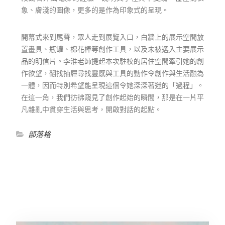
象、膚淺的圖像，更多的是作為印象式的呈現。
開幕式來到尾聲，眾人走到展覽入口，白牆上的展示空間放
置畫具、瓶罐、棉花棒等創作工具，以及未被選入主要展示
品的明信片。李淮老師提起本次駐校的居住空間牽引她的創
作欲望，翻找抽屜尋找靈感與工具的動作令創作與生活融為
一體，因而特別希望能呈現這個令她深深著迷的「過程」。
在這一角，我們彷彿窺見了創作起始的瞬間，那是在一片平
凡雜亂中貫穿生活與思考，開啟對話的起點。
部落格