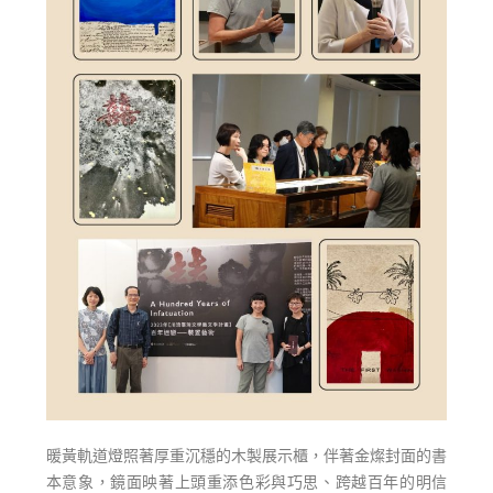
暖黃軌道燈照著厚重沉穩的木製展示櫃，伴著金燦封面的書
本意象，鏡面映著上頭重添色彩與巧思、跨越百年的明信