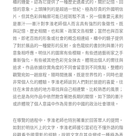
櫃的鍾愛，認為它提供了一種歷史遺產式的，關於記憶、回
憶的意象。上頭陳列的是超過一世紀、極為珍貴的外國明信
片，但其色彩與輪廓可能已經斑駁不清。另一個重要元素則
是墨汁──墨汁對李淮老師個人而言具有強烈的象徵性，既
與記憶、歷史相關，也和黨、政策文告相繫；當然也與百家
姓，即老百姓的形象或社會的概念相連結。櫃中的鏡子提供
了對於展品的一種變形的反射，金色龍紋的書封則與墨汁的
意象相呼應。明信片的圖案有些模糊，有些透過藝術家之手
重新強化，有些被其他色彩完全抹去，體現出個人的嚮往與
追求。作品依據欣賞角度的不同會留意到不同焦點，整體的
觀覽宛如一趟旅程，隨時間進展，既是世界性的，同時也是
非常個人化的體驗。李淮老師談到人們對於旅遊的喜愛，往
往在未曾去過的地方尋找與自己相連繫、比較熟悉的風景；
這也是為何作品中依然飽含著她長期的關懷，如下頭的墨汁
或許體現了個人意識中作為背景的中國的政治社會環境。
在導覽的過程中，李淮老師也特別著重於回答眾人的提問。
如對於明信片上的文字，李淮老師援引當初在不懂外語的階
段觀看外國電影的經驗，說明文字在其中變成一種極為表