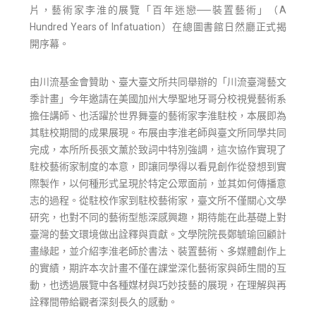
片，藝術家李淮的展覽「百年迷戀──裝置藝術」（A
Hundred Years of Infatuation）在總圖書館日然廳正式揭
開序幕。
由川流基金會贊助、臺大臺文所共同舉辦的「川流臺灣藝文
季計畫」今年邀請在美國加州大學聖地牙哥分校視覺藝術系
擔任講師、也活躍於世界舞臺的藝術家李淮駐校，本展即為
其駐校期間的成果展現。布展由李淮老師與臺文所同學共同
完成，本所所長張文薰於致詞中特別強調，這次協作實現了
駐校藝術家制度的本意，即讓同學得以看見創作從發想到實
際製作，以何種形式呈現於特定公眾面前，並其如何傳播意
志的過程。從駐校作家到駐校藝術家，臺文所不僅關心文學
研究，也對不同的藝術型態深感興趣，期待能在此基礎上對
臺灣的藝文環境做出詮釋與貢獻。文學院院長鄭毓瑜回顧計
畫緣起，並介紹李淮老師於書法、裝置藝術、多媒體創作上
的實績，期許本次計畫不僅在課堂深化藝術家與師生間的互
動，也透過展覽中各種媒材與巧妙技藝的展現，在理解與再
詮釋間帶給觀者深刻長久的感動。