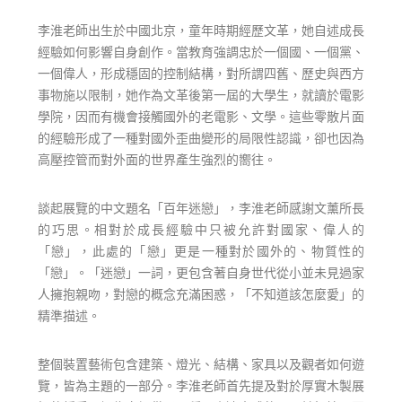
李淮老師出生於中國北京，童年時期經歷文革，她自述成長
經驗如何影響自身創作。當教育強調忠於一個國、一個黨、
一個偉人，形成穩固的控制結構，對所謂四舊、歷史與西方
事物施以限制，她作為文革後第一屆的大學生，就讀於電影
學院，因而有機會接觸國外的老電影、文學。這些零散片面
的經驗形成了一種對國外歪曲變形的局限性認識，卻也因為
高壓控管而對外面的世界產生強烈的嚮往。
談起展覽的中文題名「百年迷戀」，李淮老師感謝文薰所長
的巧思。相對於成長經驗中只被允許對國家、偉人的
「戀」，此處的「戀」更是一種對於國外的、物質性的
「戀」。「迷戀」一詞，更包含著自身世代從小並未見過家
人擁抱親吻，對戀的概念充滿困惑，「不知道該怎麼愛」的
精準描述。
整個裝置藝術包含建築、燈光、結構、家具以及觀者如何遊
覽，皆為主題的一部分。李淮老師首先提及對於厚實木製展