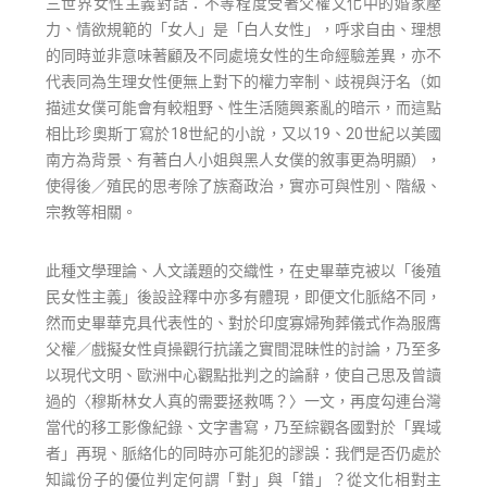
三世界女性主義對話：不等程度受著父權文化中的婚家壓
力、情欲規範的「女人」是「白人女性」，呼求自由、理想
的同時並非意味著顧及不同處境女性的生命經驗差異，亦不
代表同為生理女性便無上對下的權力宰制、歧視與汙名（如
描述女僕可能會有較粗野、性生活隨興紊亂的暗示，而這點
相比珍奧斯丁寫於18世紀的小說，又以19、20世紀以美國
南方為背景、有著白人小姐與黑人女僕的敘事更為明顯），
使得後／殖民的思考除了族裔政治，實亦可與性別、階級、
宗教等相關。
此種文學理論、人文議題的交織性，在史畢華克被以「後殖
民女性主義」後設詮釋中亦多有體現，即便文化脈絡不同，
然而史畢華克具代表性的、對於印度寡婦殉葬儀式作為服膺
父權／戲擬女性貞操觀行抗議之實間混昧性的討論，乃至多
以現代文明、歐洲中心觀點批判之的論辭，使自己思及曾讀
過的〈穆斯林女人真的需要拯救嗎？〉一文，再度勾連台灣
當代的移工影像紀錄、文字書寫，乃至綜觀各國對於「異域
者」再現、脈絡化的同時亦可能犯的謬誤：我們是否仍處於
知識份子的優位判定何謂「對」與「錯」？從文化相對主