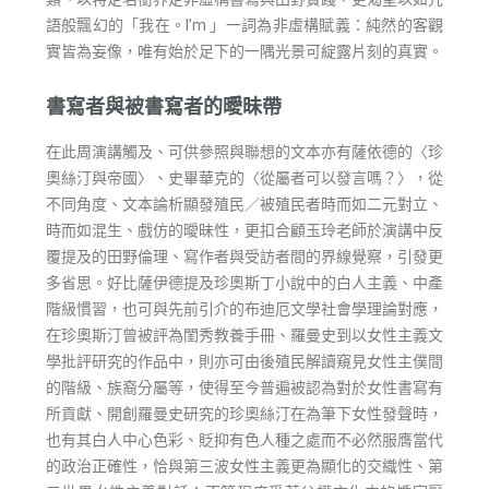
語般飄幻的「我在。I’m 」一詞為非虛構賦義：純然的客觀
實皆為妄像，唯有始於足下的一隅光景可綻露片刻的真實。
書寫者與被書寫者的曖昧帶
在此周演講觸及、可供參照與聯想的文本亦有薩依德的〈珍
奧絲汀與帝國〉、史畢華克的〈從屬者可以發言嗎？〉，從
不同角度、文本論析顯發殖民／被殖民者時而如二元對立、
時而如混生、戲仿的曖昧性，更扣合顧玉玲老師於演講中反
覆提及的田野倫理、寫作者與受訪者間的界線覺察，引發更
多省思。好比薩伊德提及珍奧斯丁小說中的白人主義、中產
階級慣習，也可與先前引介的布迪厄文學社會學理論對應，
在珍奧斯汀曾被評為閨秀教養手冊、羅曼史到以女性主義文
學批評研究的作品中，則亦可由後殖民解讀窺見女性主僕間
的階級、族裔分屬等，使得至今普遍被認為對於女性書寫有
所貢獻、開創羅曼史研究的珍奧絲汀在為筆下女性發聲時，
也有其白人中心色彩、貶抑有色人種之處而不必然服膺當代
的政治正確性，恰與第三波女性主義更為顯化的交織性、第