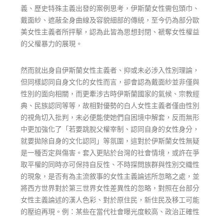
義、歷史特殊主義出發的案例思考，伊斯蘭女性需包頭巾、
戴面紗、遮蔽全身曲線及容貌細部的傳統，至今仍為部分歐
美女性主義者所抨擊，認為此皆為思想封閉、褫奪女性權益
的父權暴力的展現。
然而就出身自伊斯蘭女性主義者、抑或未必涉入性別理論，
但同樣認同自身文化的女性而言，卻會認為戴面紗並非僅與
性別的面向相關，而更牽涉古時伊斯蘭國家的氣候、宗教經
典、民族認同等等，故相對優勢的白人女性主義者僅由性別
的視角切入批判，未必便能使她們自困境中解套，反而無形
中更加強化了「若要跳脫父權宰制、認同自身的女性身分，
就要拋除自身的文化認同」等氛圍，這對於伊斯蘭女性無疑
是一種否定與傷害。套入更貼於台灣的社會情境，或許在爭
取平權的同時亦可保持自反性、不時探問族群與性別交織性
的現象，是否有為主流敘事的女性主義論述所忽略之處，並
將西方世界對於第三世界女性差異性的忽略，對照在台部分
女性主義論述的漢人色彩、對於原住民，新住民及移工可能
的壓迫再現。例：某些在當代社會曝光度較高、政治正確性