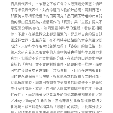
否具有代表性」。乍聽之下或許會令人感到幾分困惑：倘若
不尋求最具代表性、貼合命題的人物設計訪綱、籌劃行程，
那麼何以形構細緻精準的田野研究？然而顧玉玲老師此言背
後的緣由便是認為非虛構寫作的「真實」與「主觀」從來不
是涇渭分明的存在，如同通靈與科學的混體，看似互相反
悖、矛盾，在某些概念上卻是相通的，都是以自身的語言試
圖詮釋世界、生產意義、在不同時空脈絡間的肯定與否定間
辯證，只是科學在現當代普遍取得了「客觀」的優位性，連
帶人文研究若涉及現實中的人事物彷彿也得循科學思維力求
真切。但辯證不等同於對錯的分殊、在查訪與口述歷史中欲
企近的「真相」亦不會是對於事件、議題的唯一詮解，而更
可視作參雜受訪者意識的「暫時真相」，因而在建構敘事的
同時也永遠保有自我解構、與其他版本的詮釋互文的可能。
就此角度出發，尋求田野調查中受訪者的脈絡便不再是先預
設什麼樣階級、族裔、性別的人應當擁有哪些要件才「最具
代表性」，而是隨著受訪者本身的憶述勾勒出獨屬於他／她
／zhey／they的生命圖像，無需隸屬於此框架或既有的文
化再現。顧玉玲老師稱其為「可能性的實踐」，比起分派文
類、以特定名銜界定非虛構書寫與田野實踐，更渴望以如咒