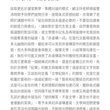
採取更近於課堂教學、集體討論的模式，顧玉玲老師預留豐
沛時間予同學們提問分享，座間各式奇想紛起，亦落實了老
師於講題中所示「留白與對話永遠是必要的，不要低估讀者
的創造力與責任」。諸如對於當代生態主義、自然書寫與族
裔議題的對話可能，或文學獎中記名及再現倫理中究竟該如
何裁奪真實的疑慮，及「非虛構一詞」在當代文藝場域更為
多元幽微的探問，雖近來可以見到非虛構寫作的概念較被提
倡，但大多時還是會與散文、報導文學、小說等類勾連在一
起，無形中可能又抹煞了非虛構寫作的獨特性與兼容並蓄。
究竟它更像是一個統稱式的集合，還是仍是獨立於外的、有
別於亦標榜「紀實」的散文與報導文學？或是若從文字到影
像跨界後，又該如何定義「文學紀錄片」的類型，究竟它是
較屬於藝術的一端或紀實的一端？藝術和紀實結合的創作形
式是可以並存的嗎？老師慧黠的眼眸勾連巧笑，聽聆各式觀
點且妙語如珠，但同樣不給予標準答案，彷彿又再度呼應其
先前於講述中提及的「提供解答，不是文學，甚至也不是社
會運動的答案」，寄予未來的非虛構書寫、文學與田野更像
是在混沌中試圖闢出新路、不斷提出問題的漫遊者，或許有