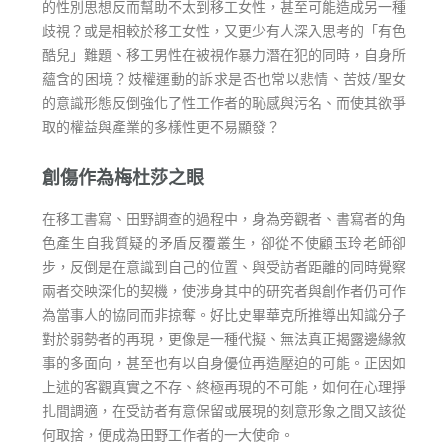
的性別思想反而幫助不太到移工女性，甚至可能造成另一種
歧視？或是相較於移工女性，又更少有人深入思考的「有色
酷兒」難題、移工男性在被視作暴力潛在犯的同時，自身所
蘊含的困境？妓權運動的訴求是否也常以悲情、苦妓/聖女
的意識形態反倒強化了性工作者的恥感與污名、而使其欲爭
取的權益與產業的多樣性更不易顯發？
創傷作為梅杜莎之眼
在移工書寫、田野調查的過程中，身為旁觀者、書寫者的角
色產生自我質疑的矛盾反覆叢生，卻從不使顧玉玲老師卻
步，反倒是在意識到自己的位置、與受訪者距離的同時覺察
兩者交映深化的契機，使涉身其中的研究者與創作者仍可作
為當事人的協同而非掠奪。好比史畢華克所推導出知識分子
對於弱勢者的再現，更像是一種代擬、無法真正揭露邊緣敘
事的多面向，甚至也有以自身優位再造壓迫的可能。正因如
上述的客觀真實之不存、終極再現的不可能，如何在心理掙
扎間調適，在受訪者有意保留或展現的刻意形象之間又該從
何取捨，便成為田野工作者的一大使命。