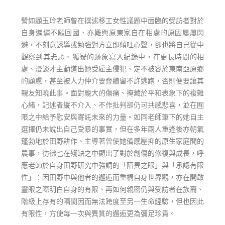
譬如顧玉玲老師曾在撰述移工女性議題中面臨的受訪者對於
自身遲遲不願回國、亦難與原東家自在相處的原因屢屢閃
避，不刻意誘導或勉強對方立即傾吐心聲，卻也將自己從中
觀察到其忐忑、狐疑的跡象寫入紀錄中，在更長時間的相
處、漫談才主動道出她受雇主侵犯、定不被容於東南亞原鄉
的顧慮，甚至被人力仲介要脅續留不許逃跑，否則便要讓其
親友知曉此事。面對龐大的傷痛、掩藏於平和表象下的複雜
心緒，記述者縱不介入、不作批判卻仍可共感悲喜，並在囿
限之中給予慰安與寄託未來的力量。如同老師筆下的她自主
選擇仍未說出自己受暴的事實，但在多年兩人重逢後亦朝氣
蓬勃地於田野耕作、主導著曾使她備感壓抑的原生家庭間的
農事，彷彿也在殘缺之中顯出了對於創傷的修復與成長，呼
應老師於自身田野研究中強調的「陌異之眼」與「承認有限
性」：因田野中與他者的邂逅而重構自身世界觀，亦在開啟
靈眼之際明白自身的有限、再如何親密仍與受訪者在族裔、
階級上存有的隔閡因而無法跨度至另一生命經驗，但也因此
有限性，方使每一次與異質的邂逅更為彌足珍貴。