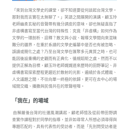
「來到台灣文學史的課堂，卻不知道要從何談起台灣文學。
那對我而言實在太無聊了。」笑語之間展開的演講，顧玉玲
老師幽柔玄秘的音聲帶有幾分調皮的意味，卻也無疑直指了
非虛構書寫至當代台灣的特殊性：究竟「非虛構」如何作為
文學的一環剖析、詮釋？散文與小說、報導文學間向來混昧
難分的疆界，在重於系譜的文學史編纂中是否也有被忽略、
誤讀或簡化之處？乃至台灣文學在匯聚多元異質之時，也可
能因後設重構的史觀而有正典化、循規蹈矩之虞。然而不以
提供正解為目標，顧玉玲老師娓娓道來歷時的田野筆記、非
虛構書寫探索歷程更趨近於散射的光影，遍繞於各式體裁、
人文議題之間，不往向單一終極的依歸，更可在去中心的場
域間交織、播撒與民情共在的眾聲喧嘩。
「我在」的場域
由解嚴後台灣的社運風潮講起，顧老師憶及從前帶田野調
查實作課程對於同學的指導，並非如尋常人所想必須尋得與
專題匹配的、具有代表性的受訪者，而是「先別問受訪者是