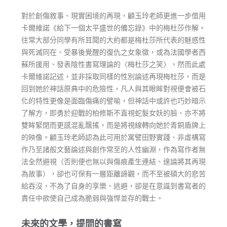
對於創傷敘事、現實困境的再現，顧玉玲老師更進一步借用
卡爾維諾《給下一個太平盛世的備忘錄》中的梅杜莎作解。
往常大部分同學有所耳聞的大約都是梅杜莎所代表的魅惑性
與死滅同在、受暴後覺醒的復仇之女象徵，或為法國學者西
蘇所援用、發表陰性書寫理論的〈梅杜莎之笑〉，然而此處
卡爾維諾記述，並非採取同樣的性別論述再現梅杜莎，而是
回到她於神話原典中的危險性，凡人與其眼眸對視便會被石
化的特性更像是面臨傷痛的譬喻，但神話中或許也巧妙暗示
了解方，即勇於迎戰的柏修斯不直視蛇髮女妖的臉、亦不將
雙眸緊閉而更感混亂飄搖，而是將視線轉向她於青銅盾牌上
的映像。顧玉玲老師認為此可用於寓譬田野實踐、非虛構寫
作乃至諸般文藝論述與創作常至的人性幽淵，作為寫作者無
法全然避視（否則便也無以與傷痕產生連結、遑論將其再現
為故事），卻也可保有一層距離諦觀，而不至被碩大的悲苦
給吞沒，不為了自身的享樂、逃避，卻是在意識到書寫者的
責任中欲使自己成為脆弱與強悍並存的戰士。
未來的文學，提問的書寫