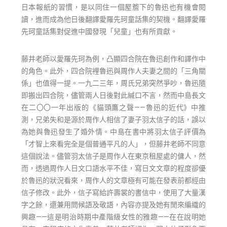
日本報紙的習慣，是以同住一個屋簷下的魯迅也有機會閱
讀，進而成為他日後翻譯愛羅先珂童話集的契機。翻譯愛羅
先珂童話集對促進中國發現「兒童」也有所貢獻。
藤井老師以愛羅先珂為例，凸顯四合院在魯迅創作和譯作中
的角色。此外，四合院裡魯迅與周作人夫妻之間的「三角關
係」也值得一提。一九二三年，周氏兄弟突然爭吵，魯迅隨
即搬出四合院，儘管兩人日後對此緘口不言，然而中島長文
在二〇〇一年出版的《貓頭鷹之聲——魯迅的近代》中推
測，兄弟失和是源於周作人相信了妻子羽太信子的話，誤以
為她與魯迅發生了婚外情。中島在書中將羽太信子評價為
「才智上來看完全是個普通平凡的人」，但藤井老師不同意
這個說法。儘管羽太信子是周作人在東京租屋處的傭人，然
而，透過周作人日文口語水平不佳，寫日文文章的程度卻優
於魯迅的狀況看來，周作人的文章極有可能在發表前都經由
信子修改。此外，信子寫給許壽裳的書信中，使用了大量漢
字之餘，還兼用問候語及敬語，內容亦提及她有閒來編織的
興趣——這是明治時期中產階級女性的雅趣——在在說明她