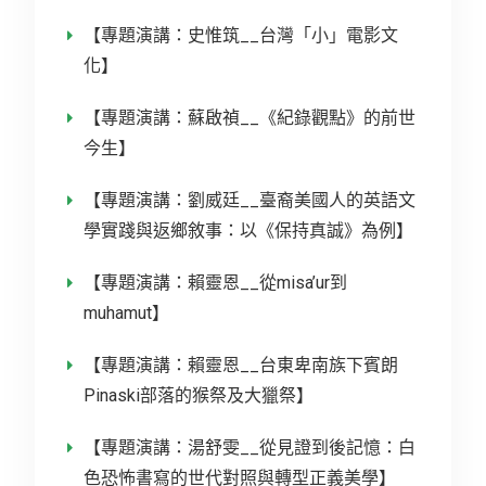
【專題演講：史惟筑__台灣「小」電影文
化】
【專題演講：蘇啟禎__《紀錄觀點》的前世
今生】
【專題演講：劉威廷__臺裔美國人的英語文
學實踐與返鄉敘事：以《保持真誠》為例】
【專題演講：賴靈恩__從misa’ur到
muhamut】
【專題演講：賴靈恩__台東卑南族下賓朗
Pinaski部落的猴祭及大獵祭】
【專題演講：湯舒雯__從見證到後記憶：白
色恐怖書寫的世代對照與轉型正義美學】