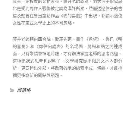
具有一定程度的文化素養。藤井老師認為，羽太信子形象惡
化是受到周作人戰後被定調為漢奸所累，然而透過信子的書
信及她曾在魯迅童話作品《鴨的喜劇》中出現，都顯示這位
女性在東亞文學史上的不可忽略。
藤井老師藉由四合院、愛羅先珂、畫作《希望》、魯迅《鴨
的喜劇》和《你往何處去》的名場面，將點和點之間連成
面，只有聚精會神地聆聽，才有辦法掌握老師的思考路徑。
這種網狀式思考也說明了，文學研究從不限於文本內部分
析，更要跨出外部，將散落各地的線索串成一條線，才能挖
掘更多嶄新的觀點與議題。
部落格