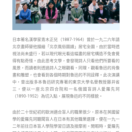
日本著名漢學家青木正兒（1887-1964）曾於一九二六年請
北京畫師替他描繪「北京風俗圖譜」居宅全圖，由於當時透
視法尚未盛行，若以現代眼光看這幅畫的居宅構造不免會覺
得有點奇怪。由此思考文學，會發現詩人只看他們所要看的
風景，而讀者則透過詩人之眼觀看。同理，觀看魯迅的肖像
畫和雕塑，也會看到各個時期對魯迅的不同詮釋。此次演講
中，曾出版多本魯迅研究專著的東京大學名譽教授藤井省
三，便以一座北京四合院和一名俄國盲詩人愛羅先珂
（1890-1952）為切入點，展現魯迅的不同樣貌。
由於二十世紀初的歐洲適合盲人的職業很少，原本在英國留
學的愛羅先珂聽聞盲人在日本有其他職業選擇，便在一九一
二年前往日本盲人學院學習日語及按摩術。閒暇時，愛羅先