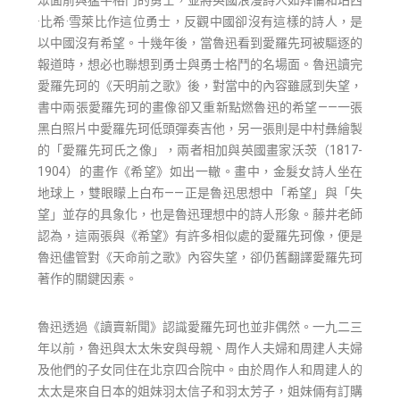
·比希·雪萊比作這位勇士，反觀中國卻沒有這樣的詩人，是
以中國沒有希望。十幾年後，當魯迅看到愛羅先珂被驅逐的
報道時，想必也聯想到勇士與勇士格鬥的名場面。魯迅讀完
愛羅先珂的《天明前之歌》後，對當中的內容雖感到失望，
書中兩張愛羅先珂的畫像卻又重新點燃魯迅的希望——一張
黑白照片中愛羅先珂低頭彈奏吉他，另一張則是中村彝繪製
的「愛羅先珂氏之像」，兩者相加與英國畫家沃茨（1817-
1904）的畫作《希望》如出一轍。畫中，金髮女詩人坐在
地球上，雙眼矇上白布——正是魯迅思想中「希望」與「失
望」並存的具象化，也是魯迅理想中的詩人形象。藤井老師
認為，這兩張與《希望》有許多相似處的愛羅先珂像，便是
魯迅儘管對《天命前之歌》內容失望，卻仍舊翻譯愛羅先珂
著作的關鍵因素。
魯迅透過《讀賣新聞》認識愛羅先珂也並非偶然。一九二三
年以前，魯迅與太太朱安與母親、周作人夫婦和周建人夫婦
及他們的子女同住在北京四合院中。由於周作人和周建人的
太太是來自日本的姐妹羽太信子和羽太芳子，姐妹倆有訂購