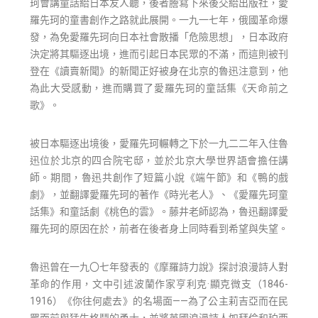
珂會講童話給日本友人聽，後者謄寫下來後交給出版社，愛
羅先珂的童書創作之路就此展開。一九一七年，俄國革命爆
發，為免愛羅先珂向日本社會散播「危險思想」，日本政府
決定將其驅逐出境，進而引起日本民眾的不滿，而這則被刊
登在《讀賣新聞》的新聞正好被身在北京的魯迅注意到，他
為此大受感動，進而購買了愛羅先珂的童話集《天命前之
歌》。
被日本驅逐出境後，愛羅先珂輾轉之下於一九二二年入住魯
迅位於北京的四合院宅邸，並於北京大學世界語會擔任講
師。期間，魯迅共創作了短篇小說《端午節》和《鴨的戲
劇》，並翻譯愛羅先珂的著作《時光老人》、《愛羅先珂童
話集》和童話劇《桃色的雲》。藤井老師認為，魯迅翻譯愛
羅先珂的原因在於，前者在後者身上同時看到希望與失望。
魯迅曾在一九〇七年發表的《摩羅詩力說》探討浪漫詩人對
革命的作用，文中引述波蘭作家亨利克·顯克微支（1846-
1916）《你往何處去》的名場面——為了公主莉吉亞而在民
眾面前與猛牛格鬥的勇士，並將英國浪漫詩人如拜倫和珀西