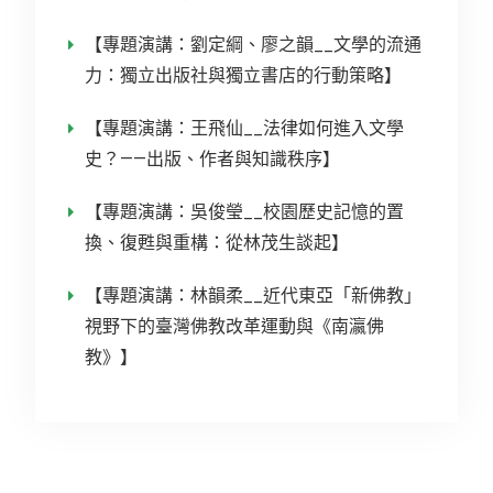
【專題演講：劉定綱、廖之韻__文學的流通
力：獨立出版社與獨立書店的行動策略】
【專題演講：王飛仙__法律如何進入文學
史？——出版、作者與知識秩序】
【專題演講：吳俊瑩__校園歷史記憶的置
換、復甦與重構：從林茂生談起】
【專題演講：林韻柔__近代東亞「新佛教」
視野下的臺灣佛教改革運動與《南瀛佛
教》】