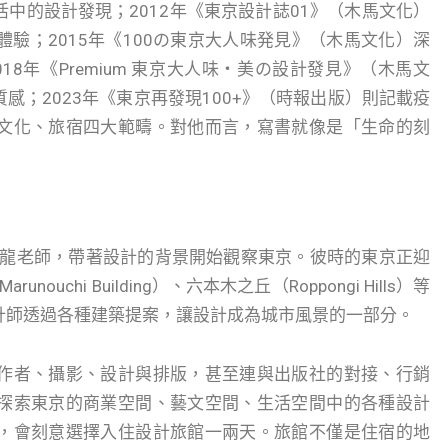
中的設計發現；2012年《東京設計誌01》（木馬文化）
驗；2015年《100の東京大人味発見》（木馬文化）深
8年《Premium 東京大人味・美の設計發見》（木馬文
；2023年《東京再發現100+》（時報出版）則記載疫
文化、旅宿四大範疇。對他而言，寫書就像是「生命的刻
東龍老師，帶著設計的背景開始觀察東京。彼時的東京正迎
uchi Building）、六本木之丘（Roppongi Hills）等
計師透過各種建築提案，讓設計成為城市風景的一部分。
作者、攝影、設計與排版，甚至連與出版社的對接、行銷
探索東京的商業空間、藝文空間、生活空間中的各種設計
，會刻意選擇入住設計旅館一兩天。旅館不僅是住宿的地