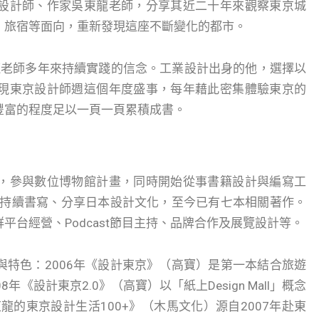
設計師、作家吳東龍老師，分享其近二十年來觀察東京城
、旅宿等面向，重新發現這座不斷變化的都市。
龍老師多年來持續實踐的信念。工業設計出身的他，選擇以
現東京設計師週這個年度盛事，每年藉此密集體驗東京的
豐富的程度足以一頁一頁累積成書。
，參與數位博物館計畫，同時開始從事書籍設計與編寫工
後持續書寫、分享日本設計文化，至今已有七本相關著作。
台經營、Podcast節目主持、品牌合作及展覽設計等。
特色：2006年《設計東京》（高寶）是第一本結合旅遊
《設計東京2.0》（高寶）以「紙上Design Mall」概念
龍的東京設計生活100+》（木馬文化）源自2007年赴東