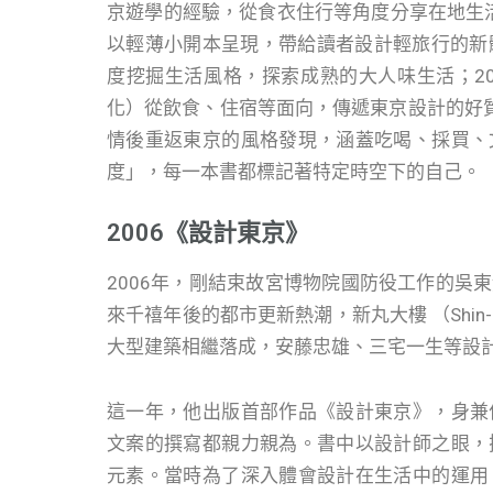
京遊學的經驗，從食衣住行等角度分享在地生活
以輕薄小開本呈現，帶給讀者設計輕旅行的新體
度挖掘生活風格，探索成熟的大人味生活；201
化）從飲食、住宿等面向，傳遞東京設計的好質感
情後重返東京的風格發現，涵蓋吃喝、採買、
度」，每一本書都標記著特定時空下的自己。
2006《設計東京》
2006年，剛結束故宮博物院國防役工作的吳
來千禧年後的都市更新熱潮，新丸大樓 （Shin-Maruno
大型建築相繼落成，安藤忠雄、三宅一生等設
這一年，他出版首部作品《設計東京》，身兼
文案的撰寫都親力親為。書中以設計師之眼，
元素。當時為了深入體會設計在生活中的運用