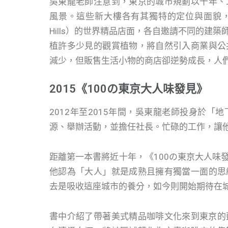
吳東龍老師注意到，東京的城市規劃以十年、
風景。這些新大樓各有其獨特的定位與面貌，也有
Hills）的世界精品店面，各自邀請不同的建
植許多少見的觀賞植物，將自然引入商業與公
減少，但販售生活小物的商店卻逆勢成長，人
2015《100の東京大人味發見》
2012年至2015年間，吳東龍老師投身於
源、舉辦活動，並擔任社長。忙碌的工作，讓他
距離第一本書將近十年，《100の東京大人味
他認為「大人」就是成熟且擁有獨當一面的思
去是吸收這座城市的養分，如今則開始期待在
書中介紹了帶著美式精品咖啡文化來到東京的藍瓶咖啡