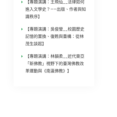
【專題演講：王飛仙__法律如何
進入文學史？——出版、作者與知
識秩序】
【專題演講：吳俊瑩__校園歷史
記憶的置換、復甦與重構：從林
茂生談起】
【專題演講：林韻柔__近代東亞
「新佛教」視野下的臺灣佛教改
革運動與《南瀛佛教》】