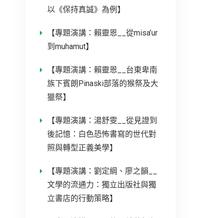
以《保持真誠》為例】
【專題演講：賴靈恩__從misa’ur
到muhamut】
【專題演講：賴靈恩__台東卑南
族下賓朗Pinaski部落的猴祭及大
獵祭】
【專題演講：湯舒雯__從見證到
後記憶：白色恐怖書寫的世代對
照與轉型正義美學】
【專題演講：劉定綱、廖之韻__
文學的流通力：獨立出版社與獨
立書店的行動策略】