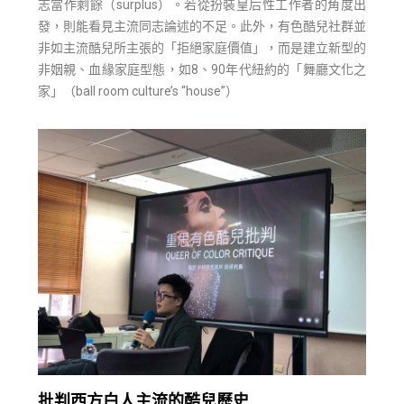
志當作剩餘（surplus）。若從扮裝皇后性工作者的角度出
發，則能看見主流同志論述的不足。此外，有色酷兒社群並
非如主流酷兒所主張的「拒絕家庭價值」，而是建立新型的
非姻親、血緣家庭型態，如8、90年代紐約的「舞廳文化之
家」（ball room culture’s “house”）
批判西方白人主流的酷兒歷史