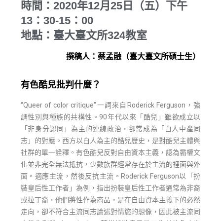
時間：2020年12月25日（五）下午
13：30-15：00
地點：臺大臺文所324教室
撰稿人：蔡孟融（臺大臺文所碩士生）
有色酷兒批判什麼？
“Queer of color critique”一詞來自Roderick Ferguson，強
調性別與種族的共構性。90年代以來「酷兒」雖欲成立以
「非身分認同」為主的連線政治，卻常成為「白人中產同
志」的對應。西方以白人為主的酷兒歷史，是對酷兒主體與
社群的單一詮釋。有色酷兒反對自由資本主義，認為霸權文
化並非完全無法抵抗，少數族群經常存在於主流的裡面與外
面。適應主流，然後反抗主流。Roderick Ferguson以「扮
裝皇后性工作者」為例，指出扮裝皇后性工作者通常為非裔
或拉丁裔，他們將性作為商品，是在自由資本主義下的必然
走向，卻不符合主流同志論述對情慾的想像，因此被主流同