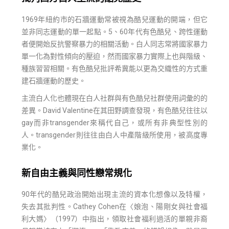
1969年紐約市的石牆運動常被視為酷兒運動的開端，但它
並非同志運動的單一起點。5、60年代有色酷兒、跨性運動
者便開始反抗警察暴力的相關活動。白人同志常將國家暴力
單一化為對性傾向的壓迫，然而國家暴力實際上也與階級、
種族習習相關。有色酷兒批評希冀能以更為交織性的方式重
建石牆運動的歷史。
主流白人化也體現在白人社群與有色酷兒社群使用詞彙的的
差異。David Valentine在其田野調查發現，有色酷兒往往以
gay而非transgender來稱代自己，或所有非典型性別的
人。transgender則往往由白人中產階級所使用，被高度專
業化。
新自由主義與同性戀常規化
90年代的酷兒政治開始出現主流的資本化想像以及特權，
失去其批判性。Cathey Cohen在〈娘泡、陽剛女與社會福
利大媽〉（1997）中指出，領取社會福利過活的單親非裔