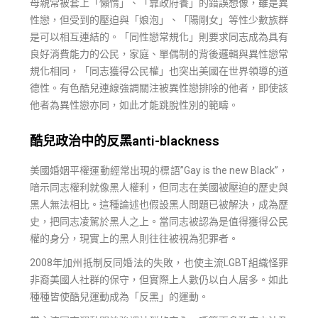
母親常被套上「懶惰」、「靠政府養」的錯誤想像，雖是異
性戀，但受到的壓迫與「娘泡」、「陽剛女」等性少數族群
是可以相互連結的。「同性戀常規化」則要求同志成為具有
良好消費能力的公民，家庭、單偶制的背後邏輯與異性戀常
規化相同，「同志獲得公民權」也突出美國在世界領導的道
德性。有色酷兒連線強調關注被異性戀排除的他者，即使該
他者為異性戀亦同，如此才能跳脫性別的範疇。
酷兒政治中的反黑anti-blackness
美國婚姻平權運動經常出現的標語”Gay is the new Black”，
暗示同志權利就像黑人權利，但同志在美國被壓迫的歷史與
黑人無法相比。這種論述也假設黑人問題已被解決，成為歷
史，把同志凌駕於黑人之上。當同志被認為是值得獲得公民
權的身分，現實上的黑人則往往被視為犯罪者。
2008年加州抵制反同婚法的失敗，也使主流LGBT組織怪罪
非裔美國人社群的保守，但實際上人數仍以白人居多。如此
種種皆使酷兒運動成為「反黑」的運動。