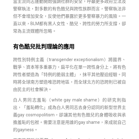
當主流同志運動開始強調社群的安全，呼籲更多政府立法及
警察執法，對多數的有色酷兒與跨性族群而言，警察執法非
但不會增加安全，反使他們暴露於更多警察暴力的風險。一
直以來，BLM都有黑人女性、酷兒、跨性的勞力所支撐，卻
常為主流媒體所忽略。
有色酷兒批判理論的應用
跨性別特例主義（transgender exceptionalism）將國界、
戰爭、資本等多重暴力，扁平化在單一跨性身分上，將有色
跨性者塑造為「特例的脆弱主體」，抹平其他壓迫經驗。同
時將全球南方塑造唯恐跨地區，而全球北方的恐跨則已被自
由民主的社會解決。
白人男同志羞恥（white gay male shame）的研究則指
出，「羞恥轉化」成為白人男同志去身分認同的新型世界主
義gay cosmopolitism，卻讓其他有色酷兒的身體吸收與承
擔羞恥的包袱。需要注意是用誰的gay shame，來成就自己
的gayness。